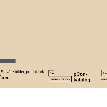
Se våre bilder, produktark
Se
La
k
pCon-
m.m.
mediebibliotek
katalog
mod