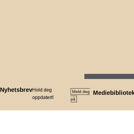
Nyhetsbrev
Hold deg
Meld deg
Mediebibliote
oppdatert!
på
Våre Produkter
Avfallshåndtering
Barnehage