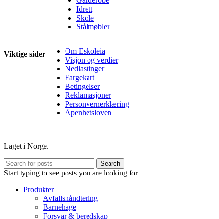
Garderobe
Idrett
Skole
Stålmøbler
Om Eskoleia
Viktige sider
Visjon og verdier
Nedlastinger
Fargekart
Betingelser
Reklamasjoner
Personvernerklæring
Åpenhetsloven
Laget i Norge.
Search
Start typing to see posts you are looking for.
Produkter
Avfallshåndtering
Barnehage
Forsvar & beredskap