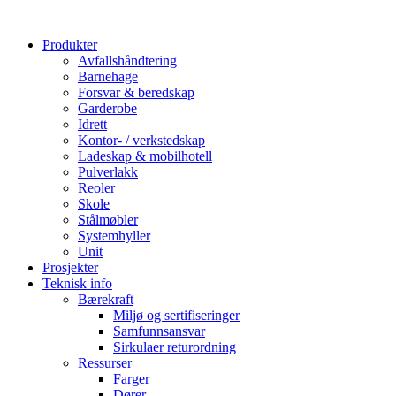
Produkter
Avfallshåndtering
Barnehage
Forsvar & beredskap
Garderobe
Idrett
Kontor- / verkstedskap
Ladeskap & mobilhotell
Pulverlakk
Reoler
Skole
Stålmøbler
Systemhyller
Unit
Prosjekter
Teknisk info
Bærekraft
Miljø og sertifiseringer
Samfunnsansvar
Sirkulaer returordning
Ressurser
Farger
Dører