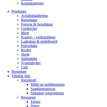
Kontaktskjema
Produkter
Avfallshåndtering
Barnehage
Forsvar & beredskap
Garderobe
Idrett
Kontor- / verkstedskap
Ladeskap & mobilhotell
Pulverlakk
Reoler
Skole
Stålmøbler
Systemhyller
Unit
Prosjekter
Teknisk info
Bærekraft
Miljø og sertifiseringer
Samfunnsansvar
Sirkulaer returordning
Ressurser
Farger
Dører