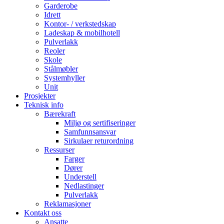
Garderobe
Idrett
Kontor- / verkstedskap
Ladeskap & mobilhotell
Pulverlakk
Reoler
Skole
Stålmøbler
Systemhyller
Unit
Prosjekter
Teknisk info
Bærekraft
Miljø og sertifiseringer
Samfunnsansvar
Sirkulaer returordning
Ressurser
Farger
Dører
Understell
Nedlastinger
Pulverlakk
Reklamasjoner
Kontakt oss
Ansatte