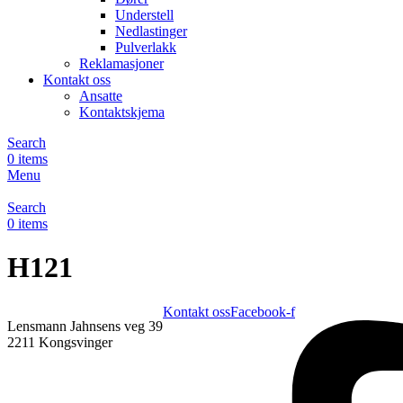
Understell
Nedlastinger
Pulverlakk
Reklamasjoner
Kontakt oss
Ansatte
Kontaktskjema
Search
0
items
Menu
Search
0
items
H121
Kontakt oss
Facebook-f
Lensmann Jahnsens veg 39
2211 Kongsvinger