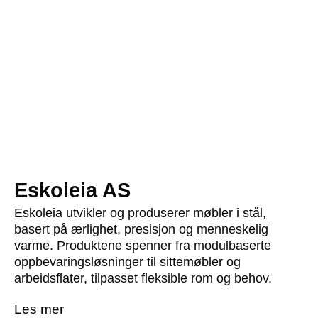
Unit
av Jonas Ravlo Stokke for Eskoleia
Eskoleia AS
MER
Eskoleia utvikler og produserer møbler i stål,
basert på ærlighet, presisjon og menneskelig
varme. Produktene spenner fra modulbaserte
oppbevaringsløsninger til sittemøbler og
arbeidsflater, tilpasset fleksible rom og behov.
Les mer