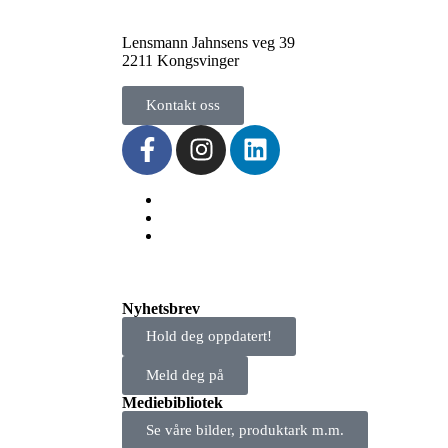
Lensmann Jahnsens veg 39
2211 Kongsvinger
Kontakt oss
Nyhetsbrev
Hold deg oppdatert!
Meld deg på
Mediebibliotek
Se våre bilder, produktark m.m.