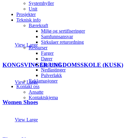
Systemhyller
Unit
Prosjekter
Teknisk info
Bærekraft
Miljø og sertifiseringer
Samfunnsansvar
Sirkulaer returordning
View Large
Ressurser
Farger
Dører
Understell
KONGSVINGER UNGDOMSSKOLE (KUSK)
Nedlastinger
Pulverlakk
Reklamasjoner
View Large
Kontakt oss
Ansatte
Kontaktskjema
Women Shoes
View Large