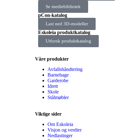
Se mediebibliotek
pCon-katalog
Last ned 3D-modeller
Eskoleia produktkatalog
Utforsk produktkatalog
Våre produkter
Avfallshåndtering
Barnehage
Garderobe
Idrett
Skole
Stålmøbler
Viktige sider
Om Eskoleia
Visjon og verdier
Nedlastinger