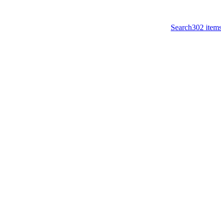
Search
302
item