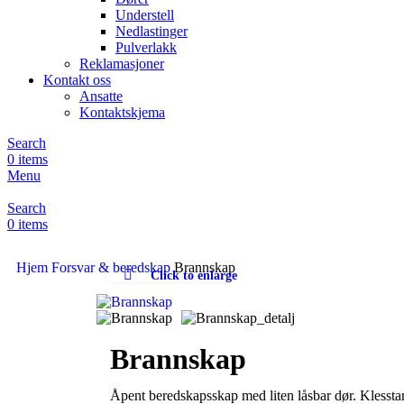
Understell
Nedlastinger
Pulverlakk
Reklamasjoner
Kontakt oss
Ansatte
Kontaktskjema
Search
0
items
Menu
Search
0
items
Hjem
Forsvar & beredskap
Brannskap
Click to enlarge
Brannskap
Åpent beredskapsskap med liten låsbar dør. Klessta