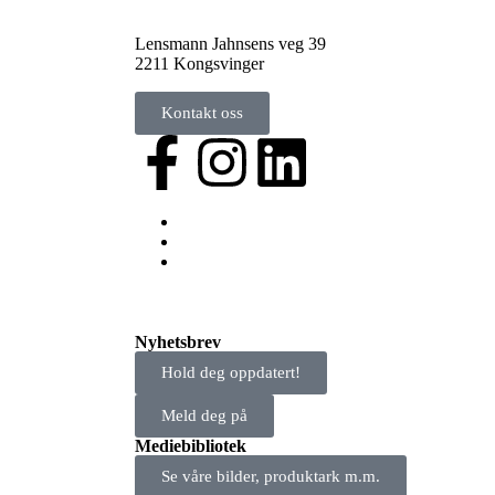
Lensmann Jahnsens veg 39
2211 Kongsvinger
Kontakt oss
Nyhetsbrev
Hold deg oppdatert!
Meld deg på
Mediebibliotek
Se våre bilder, produktark m.m.