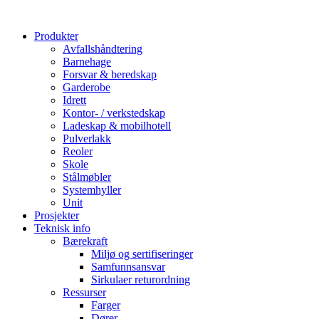
Produkter
Avfallshåndtering
Barnehage
Forsvar & beredskap
Garderobe
Idrett
Kontor- / verkstedskap
Ladeskap & mobilhotell
Pulverlakk
Reoler
Skole
Stålmøbler
Systemhyller
Unit
Prosjekter
Teknisk info
Bærekraft
Miljø og sertifiseringer
Samfunnsansvar
Sirkulaer returordning
Ressurser
Farger
Dører