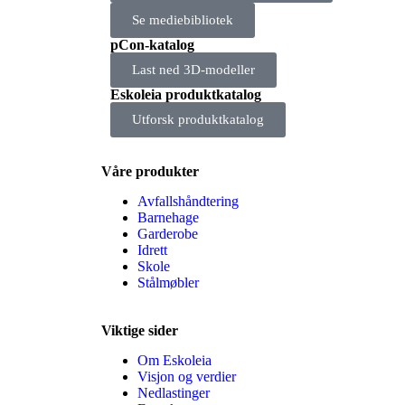
Se mediebibliotek
pCon-katalog
Last ned 3D-modeller
Eskoleia produktkatalog
Utforsk produktkatalog
Våre produkter
Avfallshåndtering
Barnehage
Garderobe
Idrett
Skole
Stålmøbler
Viktige sider
Om Eskoleia
Visjon og verdier
Nedlastinger