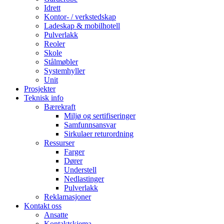
Idrett
Kontor- / verkstedskap
Ladeskap & mobilhotell
Pulverlakk
Reoler
Skole
Stålmøbler
Systemhyller
Unit
Prosjekter
Teknisk info
Bærekraft
Miljø og sertifiseringer
Samfunnsansvar
Sirkulaer returordning
Ressurser
Farger
Dører
Understell
Nedlastinger
Pulverlakk
Reklamasjoner
Kontakt oss
Ansatte
Kontaktskjema