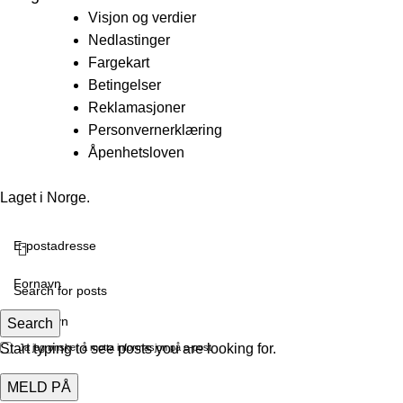
Visjon og verdier
Nedlastinger
Fargekart
Betingelser
Reklamasjoner
Personvernerklæring
Åpenhetsloven
Laget i Norge.
Search
Start typing to see posts you are looking for.
Ja jeg ønsker å motta informasjon på e-post