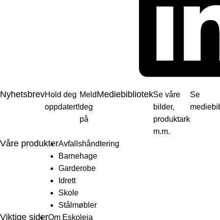
Nyhetsbrev
Mediebibliotek
Hold deg
Meld
Se våre
Se
oppdatert!
deg
bilder,
mediebib
på
produktark
m.m.
Våre produkter
Avfallshåndtering
Barnehage
Garderobe
Idrett
Skole
Stålmøbler
Viktige sider
Om Eskoleia