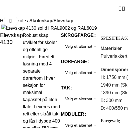
0
Hjem
Skole
Skoleskap/Elevskap
Click to enlarge
Elevskap
Robust skap
SKROGFARGE
SPESIFIKA
4130
utviklet for skoler
Materialer
og offentlige
Pulverlakkert 
miljøer. Firedelt
DØRFARGE
løsning med 4
Dimensjone
separate
H: 1750 mm (R
dører/rom i hver
1940 mm (Skrå
seksjon for
TAK
maksimal
1890 mm (Skr
kapasitet på liten
B: 300 mm
flate. Leveres med
D: 400/550 
rett eller skrått tak,
MODULER
Fargevalg
og fås i dybde 400