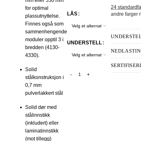
mm eller 550 mm
24 standardfa
for optimal
LÅS
andre farger m
plassutnyttelse.
Finnes også som
sammenhengende
UNDERSTE
moduler opptil 3 i
UNDERSTELL
bredden (4130-
NEDLASTI
4330).
SERTIFISER
Solid
stålkonstruksjon i
0,7 mm
pulverlakkert stål
Solid dør med
stålinnstikk
(inkludert) eller
laminatinnstikk
(mot tillegg)