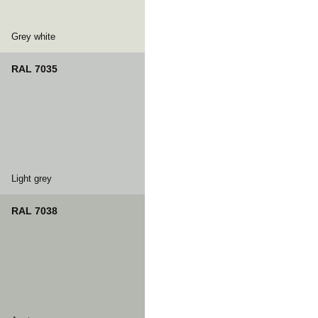
Grey white
RAL 7035
Light grey
RAL 7038