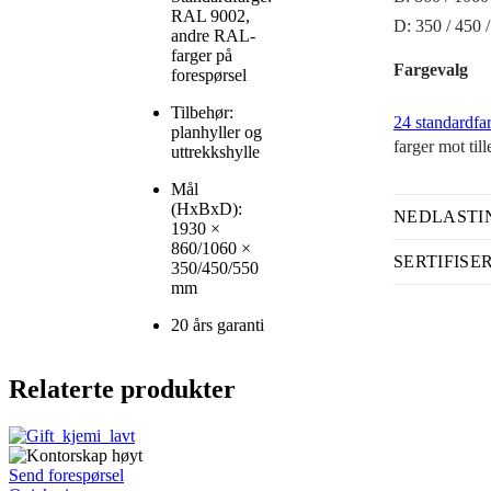
RAL 9002,
D: 350 / 450
andre RAL-
farger på
Fargevalg
forespørsel
Tilbehør:
24 standardfa
planhyller og
farger mot til
uttrekkshylle
Mål
(HxBxD):
NEDLASTI
1930 ×
860/1060 ×
SERTIFISE
350/450/550
mm
20 års garanti
Relaterte produkter
Send forespørsel