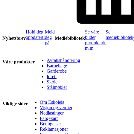
Hold deg
Meld
Se våre
Se
oppdatert!
deg
bilder,
mediebibliotek
Nyhetsbrev
Mediebibliotek
på
produktark
m.m.
Avfallshåndtering
Våre produkter
Barnehage
Garderobe
Idrett
Skole
Stålmøbler
Om Eskoleia
Viktige sider
Visjon og verdier
Nedlastinger
Fargekart
Betingelser
Reklamasjoner