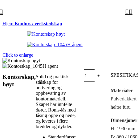
0
Hjem
Kontor- / verkstedskap
Click to enlarge
Kontorskap, høyt antall
SPESIFIKA
Kontorskap,
Solid og praktisk
stålskap for
høyt
arkivering og
Materialer
oppbevaring av
kontormateriell.
Pulverlakkert 
Skapet har innfelte
heltre furu
dører, Ronis-lås med
låsing oppe og nede,
Dimensjoner
og leveres i flere
bredder og dybder.
H: 1930 mm
Standardfarge:
B: 860 / 106