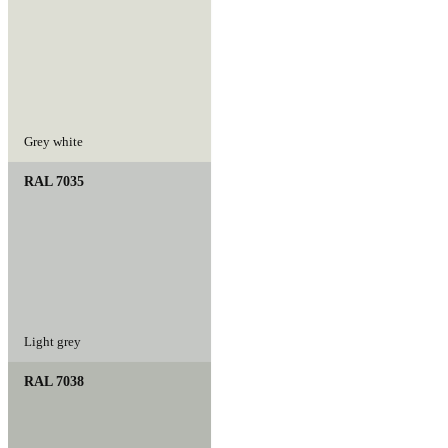
Grey white
RAL 7035
Light grey
RAL 7038