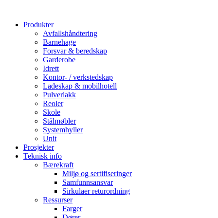
Produkter
Avfallshåndtering
Barnehage
Forsvar & beredskap
Garderobe
Idrett
Kontor- / verkstedskap
Ladeskap & mobilhotell
Pulverlakk
Reoler
Skole
Stålmøbler
Systemhyller
Unit
Prosjekter
Teknisk info
Bærekraft
Miljø og sertifiseringer
Samfunnsansvar
Sirkulaer returordning
Ressurser
Farger
Dører