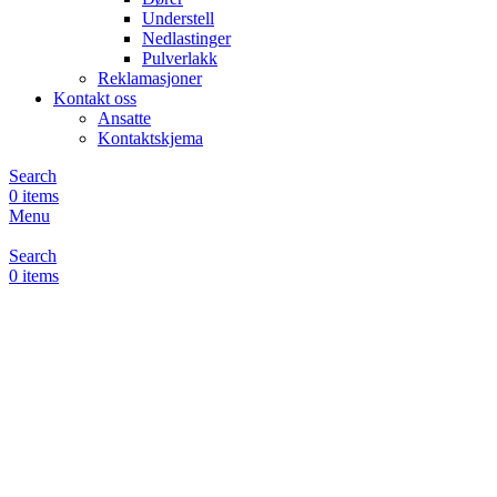
Understell
Nedlastinger
Pulverlakk
Reklamasjoner
Kontakt oss
Ansatte
Kontaktskjema
Search
0
items
Menu
Search
0
items
Unit – presisjon møter
estetikk