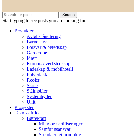
Search
Start typing to see posts you are looking for.
Produkter
Avfallshåndtering
Barnehage
Forsvar & beredskap
Garderobe
Idrett
Kontor- / verkstedskap
Ladeskap & mobilhotell
Pulverlakk
Reoler
Skole
Stålmøbler
Systemhyller
Unit
Prosjekter
Teknisk info
Bærekraft
Miljø og sertifiseringer
Samfunnsansvar
Sirkulaer returordning