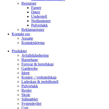
Ressurser
Farger
Dører
Understell
Nedlastinger
Pulverlakk
Reklamasjoner
Kontakt oss
Ansatte
Kontaktskjema
Produkter
Avfallshåndtering
Barnehage
Forsvar & beredskap
Garderobe
Idrett
Kontor- / verkstedskap
Ladeskap & mobilhotell
Pulverlakk
Reoler
Skole
Stålmøbler
Systemhyller
Unit