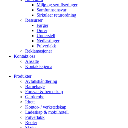
Miljø og sertifiseringer
Samfunnsansvar
Sirkulaer returordning
Ressurser
Farger
Dører
Understell
Nedlastinger
Pulverlakk
Reklamasjoner
Kontakt oss
Ansatte
Kontaktskjema
Produkter
Avfallshåndtering
Barnehage
Forsvar & beredskap
Garderobe
Idrett
Kontor- / verkstedskap
Ladeskap & mobilhotell
Pulverlakk
Reoler
Skole