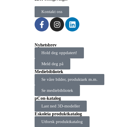
Kontakt oss
Nyhetsbrev
Hold deg oppdatert!
Meld deg på
Mediebibliotek
Se våre bilder, produktark m.m.
Se mediebibliotek
pCon-katalog
Last ned 3D-modeller
Eskoleia produktkatalog
Utforsk produktkatalog