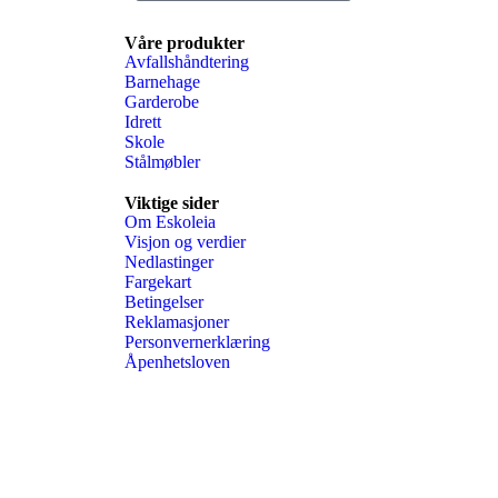
Våre produkter
Avfallshåndtering
Barnehage
Garderobe
Idrett
Skole
Stålmøbler
Viktige sider
Om Eskoleia
Visjon og verdier
Nedlastinger
Fargekart
Betingelser
Reklamasjoner
Personvernerklæring
Åpenhetsloven