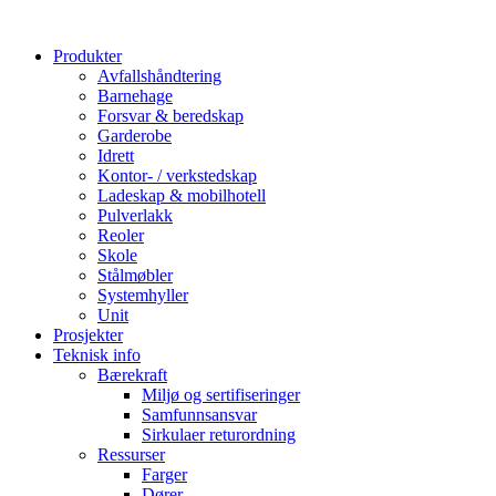
Produkter
Avfallshåndtering
Barnehage
Forsvar & beredskap
Garderobe
Idrett
Kontor- / verkstedskap
Ladeskap & mobilhotell
Pulverlakk
Reoler
Skole
Stålmøbler
Systemhyller
Unit
Prosjekter
Teknisk info
Bærekraft
Miljø og sertifiseringer
Samfunnsansvar
Sirkulaer returordning
Ressurser
Farger
Dører