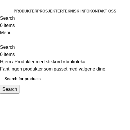
PRODUKTER
PROSJEKTER
TEKNISK INFO
KONTAKT OSS
Search
0
items
Menu
Search
0
items
Hjem
Produkter med stikkord «bibliotek»
Fant ingen produkter som passet med valgene dine.
Search