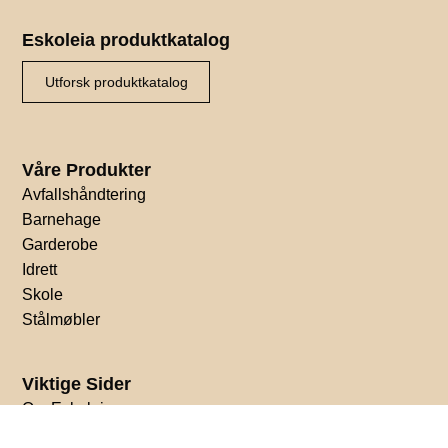
Eskoleia produktkatalog
Utforsk produktkatalog
Våre Produkter
Avfallshåndtering
Barnehage
Garderobe
Idrett
Skole
Stålmøbler
Viktige Sider
Om Eskoleia
Visjon og verdier